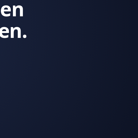
den
en.